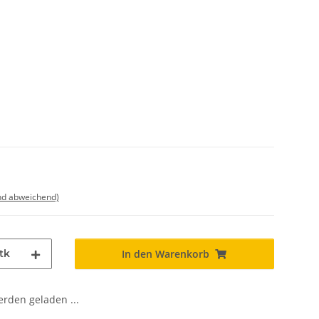
nd abweichend)
tk
In den Warenkorb
den geladen ...