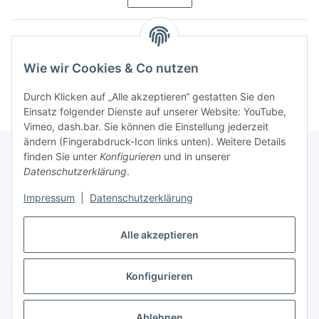
Kategorien
Wie wir Cookies & Co nutzen
Durch Klicken auf „Alle akzeptieren“ gestatten Sie den
Einsatz folgender Dienste auf unserer Website: YouTube,
Vimeo, dash.bar. Sie können die Einstellung jederzeit
ändern (Fingerabdruck-Icon links unten). Weitere Details
finden Sie unter
Konfigurieren
und in unserer
Datenschutzerklärung
.
Informationen
Impressum
|
Datenschutzerklärung
Gesetzliche Informationen
Alle akzeptieren
Konfigurieren
Vertrag widerrufen
* Alle Preise inkl. gesetzlicher USt., zzgl.
Versand
Ablehnen