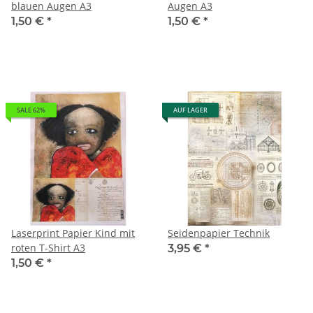
blauen Augen A3
Augen A3
1,50 €
*
1,50 €
*
SALE 62%
AUF LAGER
Laserprint Papier Kind mit
Seidenpapier Technik
roten T-Shirt A3
3,95 €
*
1,50 €
*