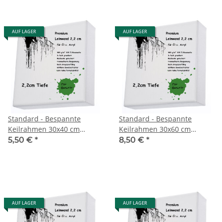
AUF LAGER
AUF LAGER
Standard - Bespannte
Standard - Bespannte
Keilrahmen 30x40 cm
Keilrahmen 30x60 cm
Premium 2,1cm 360g
Premium 2,1cm 360g
5,50 €
*
8,50 €
*
AUF LAGER
AUF LAGER