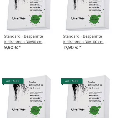
Standard - Bespannte
Standard - Bespannte
Keilrahmen 30x80 cm
Keilrahmen 30x100 cm
Premium 2,1cm 360g
Premium 2,1cm 360g
9,90 €
*
17,90 €
*
AUF LAGER
AUF LAGER