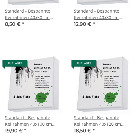
Standard - Bespannte
Standard - Bespannte
Keilrahmen 40x50 cm
Keilrahmen 40x80 cm
Premium 2,1cm 360g
Premium 2,1cm 360g
8,50 €
*
12,90 €
*
AUF LAGER
AUF LAGER
Standard - Bespannte
Standard - Bespannte
Keilrahmen 40x100 cm
Keilrahmen 40x120 cm
Premium 2,1cm 360g
Premium 2,1cm 360g
19,90 €
*
18,50 €
*