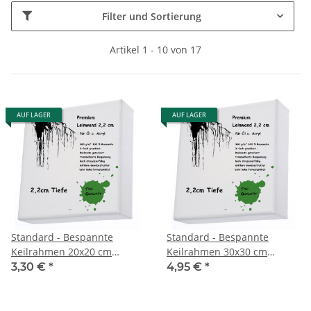
Filter und Sortierung
Artikel 1 - 10 von 17
AUF LAGER
AUF LAGER
Standard - Bespannte
Standard - Bespannte
Keilrahmen 20x20 cm
Keilrahmen 30x30 cm
Premium 2,1cm 360g
Premium 2,1cm 360g
3,30 €
*
4,95 €
*