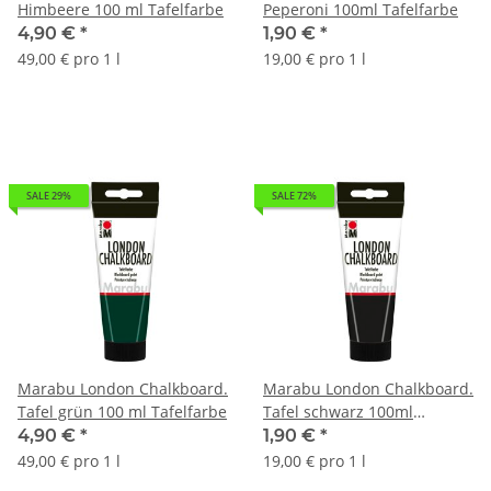
Himbeere 100 ml Tafelfarbe
Peperoni 100ml Tafelfarbe
4,90 €
*
1,90 €
*
49,00 € pro 1 l
19,00 € pro 1 l
SALE 29%
SALE 72%
Marabu London Chalkboard.
Marabu London Chalkboard.
Tafel grün 100 ml Tafelfarbe
Tafel schwarz 100ml
Tafelfarbe
4,90 €
*
1,90 €
*
49,00 € pro 1 l
19,00 € pro 1 l