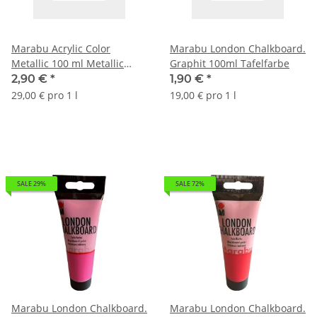
Marabu Acrylic Color
Marabu London Chalkboard.
Metallic 100 ml Metallic
Graphit 100ml Tafelfarbe
Petrol
2,90 €
*
1,90 €
*
29,00 € pro 1 l
19,00 € pro 1 l
SALE 29%
SALE 72%
Marabu London Chalkboard.
Marabu London Chalkboard.