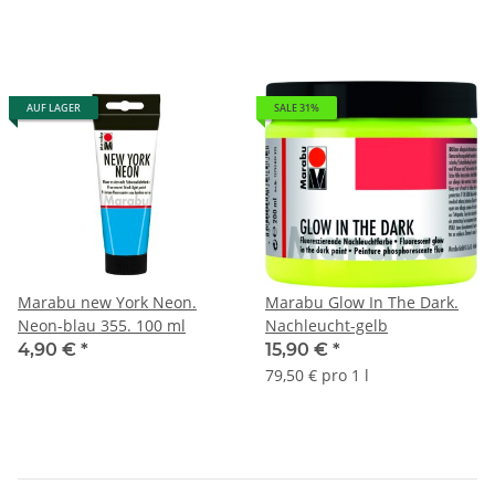
AUF LAGER
SALE 31%
Marabu new York Neon.
Marabu Glow In The Dark.
Neon-blau 355. 100 ml
Nachleucht-gelb
4,90 €
*
15,90 €
*
79,50 € pro 1 l