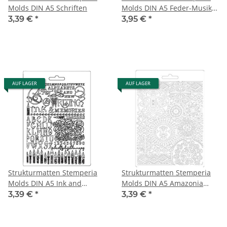
Molds DIN A5 Schriften
Molds DIN A5 Feder-Musik-
alte Schrift
3,39 €
*
3,95 €
*
AUF LAGER
AUF LAGER
Strukturmatten Stemperia
Strukturmatten Stemperia
Molds DIN A5 Ink and
Molds DIN A5 Amazonia
Memories
Texture
3,39 €
*
3,39 €
*