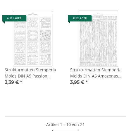
AUF LAGER
AUF LAGER
Strukturmatten Stemperia
Strukturmatten Stemperia
Molds DIN A5 Passion
Molds DIN A5 Amazonas
Patchwork Music
Holz
3,39 €
*
3,95 €
*
Artikel 1 - 10 von 21