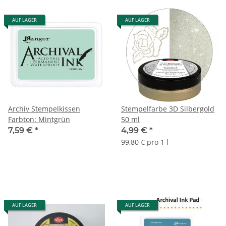
AUF LAGER
AUF LAGER
Archiv Stempelkissen
Stempelfarbe 3D Silbergold
Farbton: Mintgrün
50 ml
7,59 €
*
4,99 €
*
99,80 € pro 1 l
AUF LAGER
AUF LAGER