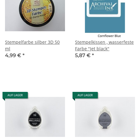
Stempelfarbe silber 3D 50
Stempelkissen , wasserfeste
ml
Farbe "Jet black"
4,99 €
*
5,87 €
*
AUF LAGER
AUF LAGER