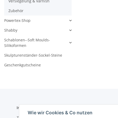
Versiegelung & Varnish
Zubehör
Powertex-Shop
Shabby
Schablonen--Soft Moulds-
Silikoformen
Skulpturenständer-Sockel-Steine
Geschenkgutscheine
Informationen
Gesetzlich
Wie wir Cookies & Co nutzen
Zahlungsmöglichkeiten
Datenschu