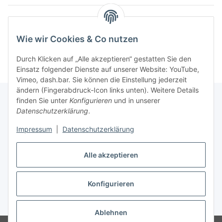
Kategorien
Wie wir Cookies & Co nutzen
Durch Klicken auf „Alle akzeptieren“ gestatten Sie den
Einsatz folgender Dienste auf unserer Website: YouTube,
Vimeo, dash.bar. Sie können die Einstellung jederzeit
ändern (Fingerabdruck-Icon links unten). Weitere Details
finden Sie unter
Konfigurieren
und in unserer
Datenschutzerklärung
.
Informationen
Impressum
|
Datenschutzerklärung
Gesetzliche Informationen
Alle akzeptieren
Konfigurieren
Vertrag widerrufen
* Alle Preise inkl. gesetzlicher USt., zzgl.
Versand
Ablehnen