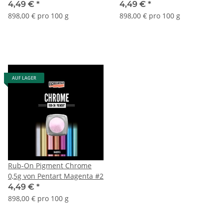
#1
4,49 €
*
4,49 €
*
898,00 € pro 100 g
898,00 € pro 100 g
AUF LAGER
Rub-On Pigment Chrome
0,5g von Pentart Magenta #2
4,49 €
*
898,00 € pro 100 g