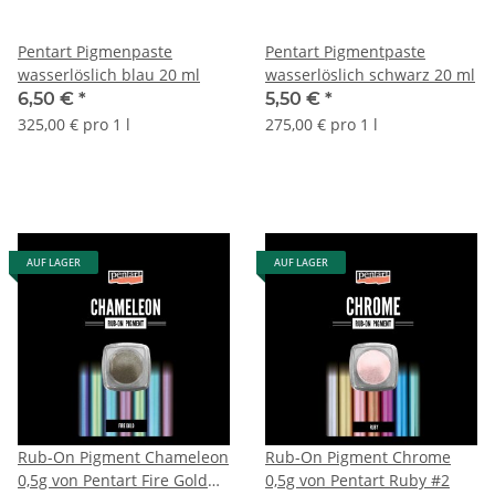
Pentart Pigmenpaste
Pentart Pigmentpaste
wasserlöslich blau 20 ml
wasserlöslich schwarz 20 ml
6,50 €
*
5,50 €
*
325,00 € pro 1 l
275,00 € pro 1 l
AUF LAGER
AUF LAGER
Rub-On Pigment Chameleon
Rub-On Pigment Chrome
0,5g von Pentart Fire Gold
0,5g von Pentart Ruby #2