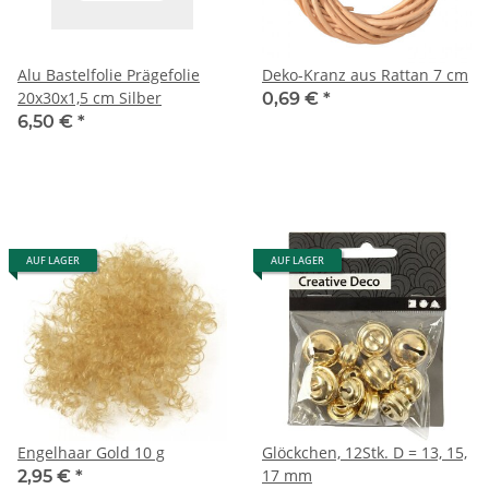
Alu Bastelfolie Prägefolie
Deko-Kranz aus Rattan 7 cm
20x30x1,5 cm Silber
0,69 €
*
6,50 €
*
AUF LAGER
AUF LAGER
Engelhaar Gold 10 g
Glöckchen, 12Stk. D = 13, 15,
17 mm
2,95 €
*