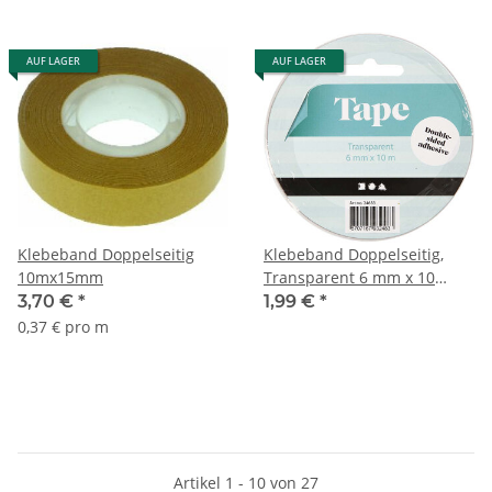
AUF LAGER
AUF LAGER
Klebeband Doppelseitig
Klebeband Doppelseitig,
10mx15mm
Transparent 6 mm x 10
Meter
3,70 €
*
1,99 €
*
0,37 € pro m
Artikel 1 - 10 von 27