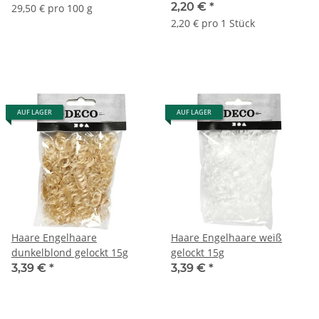
2,20 €
*
29,50 € pro 100 g
2,20 € pro 1 Stück
AUF LAGER
AUF LAGER
Haare Engelhaare
Haare Engelhaare weiß
dunkelblond gelockt 15g
gelockt 15g
3,39 €
*
3,39 €
*