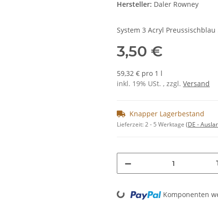
Hersteller:
Daler Rowney
System 3 Acryl Preussischblau
3,50 €
59,32 € pro 1 l
inkl. 19% USt. , zzgl.
Versand
Knapper Lagerbestand
Lieferzeit:
2 - 5 Werktage
(DE - Ausla
Loading...
Komponenten wer