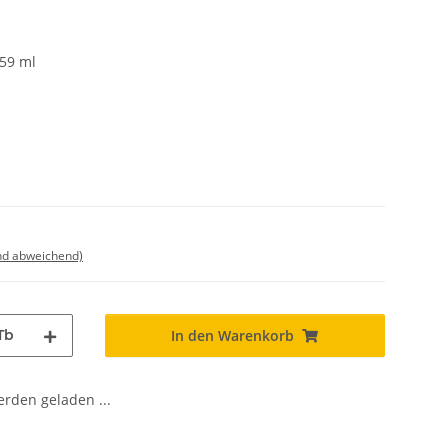
 59 ml
nd abweichend)
Tb
In den Warenkorb
den geladen ...