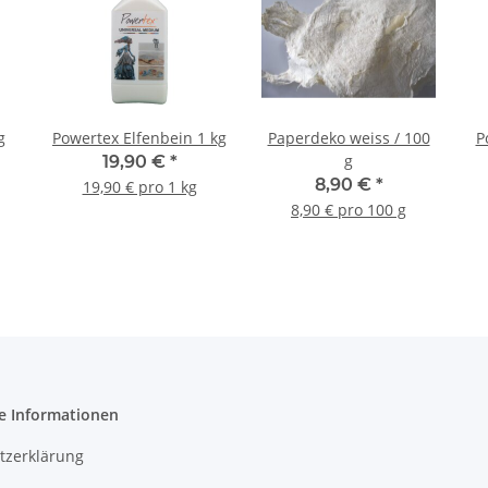
g
Powertex Elfenbein 1 kg
Paperdeko weiss / 100
P
g
19,90 €
*
8,90 €
*
19,90 € pro 1 kg
8,90 € pro 100 g
e Informationen
tzerklärung