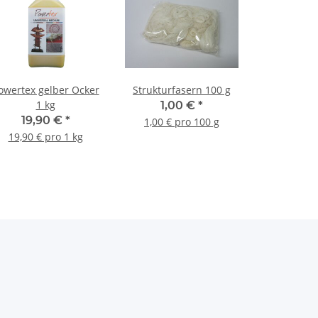
owertex gelber Ocker
Strukturfasern 100 g
1 kg
1,00 €
*
19,90 €
*
1,00 € pro 100 g
19,90 € pro 1 kg