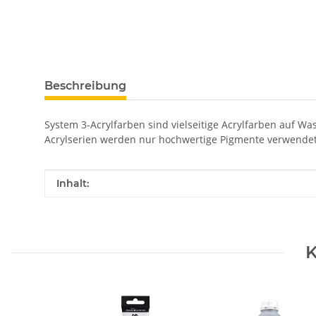
Beschreibung
System 3-Acrylfarben sind vielseitige Acrylfarben auf Wa
Acrylserien werden nur hochwertige Pigmente verwende
Produkteigenschaft
Wert
Inhalt:
K