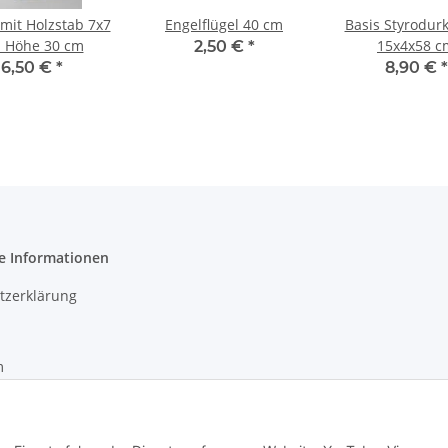
 mit Holzstab 7x7
Engelflügel 40 cm
Basis Styrodur
 Höhe 30 cm
15x4x58 c
2,50 €
*
6,50 €
*
8,90 €
*
e Informationen
tzerklärung
m
recht