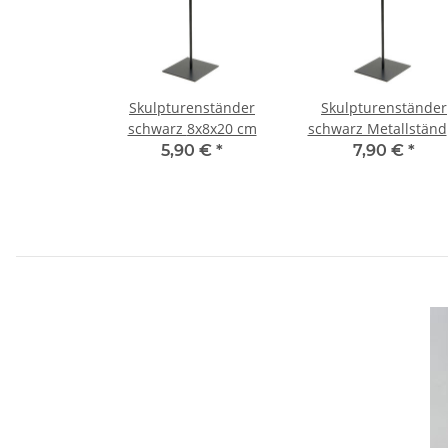
Skulpturenständer
Skulpturenständer
schwarz 8x8x20 cm
schwarz Metallständ
9x9x30 cm
5,90 €
*
7,90 €
*