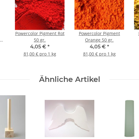
Powercolor Pigment Rot
Powercolor Pigment
er
50 gr.
Orange 50 gr.
4,05 €
*
4,05 €
*
81,00 € pro 1 kg
81,00 € pro 1 kg
Ähnliche Artikel