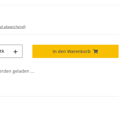
nd abweichend)
tk
In den Warenkorb
den geladen ...