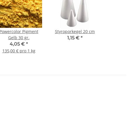
Powercolor Pigment
Styroporkegel 20 cm
Gelb 30 gr.
1,15 €
*
4,05 €
*
135,00 € pro 1 kg