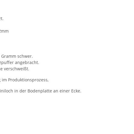
t.
. 2mm
82 Gramm schwer.
zpuffer angebracht.
te verschweißt.
 im Produktionsprozess,
iniloch in der Bodenplatte an einer Ecke.