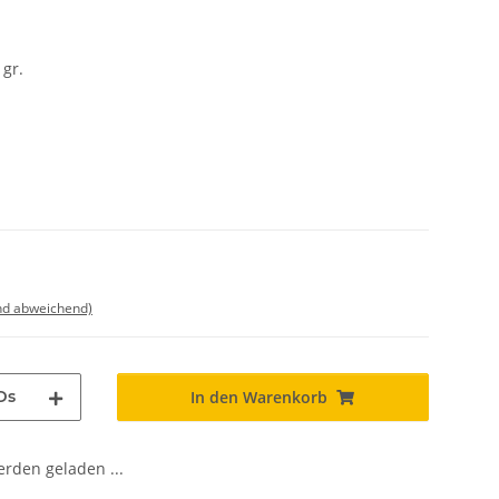
gr.
nd abweichend)
Ds
In den Warenkorb
den geladen ...