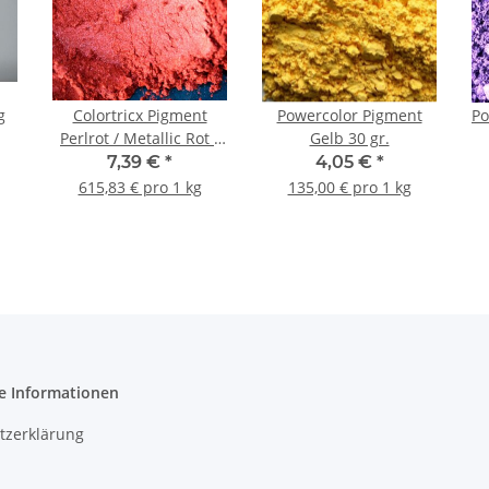
g
Colortricx Pigment
Powercolor Pigment
Po
Perlrot / Metallic Rot /
Gelb 30 gr.
Red Pearl 12 gr.
7,39 €
*
4,05 €
*
615,83 € pro 1 kg
135,00 € pro 1 kg
e Informationen
tzerklärung