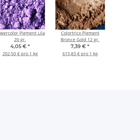
wercolor Pigment Lila
Colortricx Pigment
20 gr.
Bronce Gold 12 gr.
4,05 €
*
7,39 €
*
202,50 € pro 1 kg
615,83 € pro 1 kg