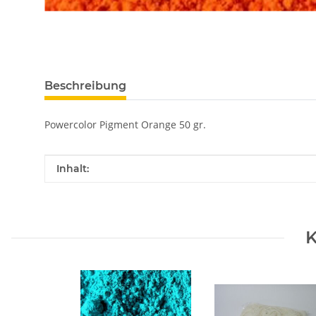
Beschreibung
Powercolor Pigment Orange 50 gr.
Produkteigenschaft
Wert
Inhalt:
K