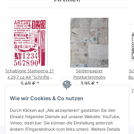
Schablone Stamperia 21
Seidenpapier
Sc
x 29,7 ca A4 "Schriften
Postkartenmotiv
Bu
und Zahlen"
5,49 €
*
3,95 €
*
5,49 € pro 1 Stück
7
Wie wir Cookies & Co nutzen
Durch Klicken auf „Alle akzeptieren“ gestatten Sie den
Einsatz folgender Dienste auf unserer Website: YouTube,
Vimeo, dash.bar. Sie können die Einstellung jederzeit
ändern (Fingerabdruck-Icon links unten). Weitere Details