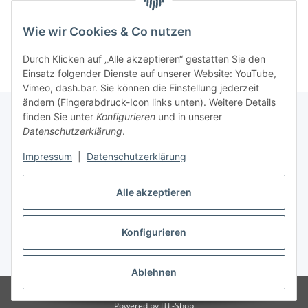
Wie wir Cookies & Co nutzen
Durch Klicken auf „Alle akzeptieren“ gestatten Sie den
Einsatz folgender Dienste auf unserer Website: YouTube,
Vimeo, dash.bar. Sie können die Einstellung jederzeit
ändern (Fingerabdruck-Icon links unten). Weitere Details
finden Sie unter
Konfigurieren
und in unserer
Datenschutzerklärung
.
Informationen
Impressum
|
Datenschutzerklärung
Gesetzliche Informationen
Alle akzeptieren
Konfigurieren
Vertrag widerrufen
* Alle Preise inkl. gesetzlicher USt., zzgl.
Versand
Ablehnen
© Babett Gapski, Creativ Outlet
Powered by
JTL-Shop