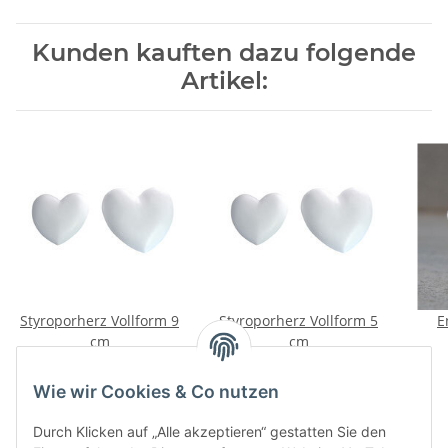
Kunden kauften dazu folgende
Artikel:
Styroporherz Vollform 9
Styroporherz Vollform 5
E
cm
cm
0,90 €
*
0,50 €
*
Wie wir Cookies & Co nutzen
Durch Klicken auf „Alle akzeptieren“ gestatten Sie den