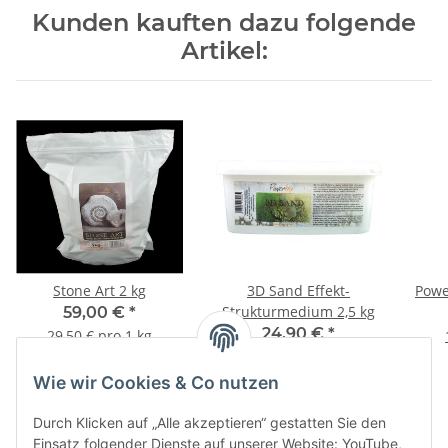
Kunden kauften dazu folgende
Artikel:
Stone Art 2 kg
3D Sand Effekt-
Powe
Strukturmedium 2,5 kg
59,00 €
*
24,90 €
*
29,50 € pro 1 kg
8,30 € pro 1 kg
Wie wir Cookies & Co nutzen
Durch Klicken auf „Alle akzeptieren“ gestatten Sie den
Einsatz folgender Dienste auf unserer Website: YouTube,