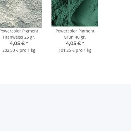
Powercolor Pigment
Powercolor Pigment
Titanweiss 25 gr.
Grün 40 gr.
4,05 €
*
4,05 €
*
202,50 € pro 1 kg
101,25 € pro 1 kg