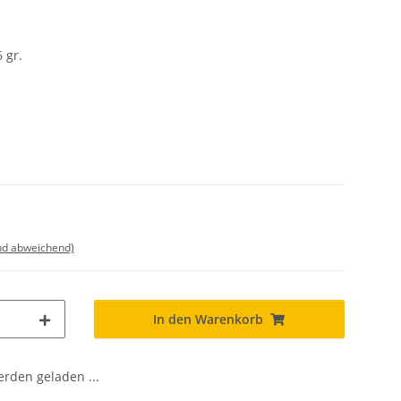
 gr.
nd abweichend)
In den Warenkorb
den geladen ...