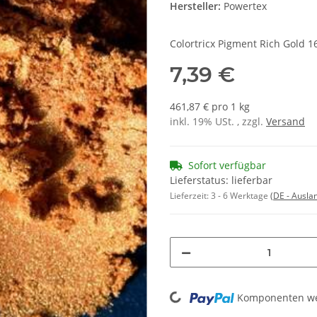
Hersteller:
Powertex
Colortricx Pigment Rich Gold 16
7,39 €
461,87 € pro 1 kg
inkl. 19% USt. , zzgl.
Versand
Sofort verfügbar
Lieferstatus: lieferbar
Lieferzeit:
3 - 6 Werktage
(DE - Ausla
Loading...
Komponenten wer