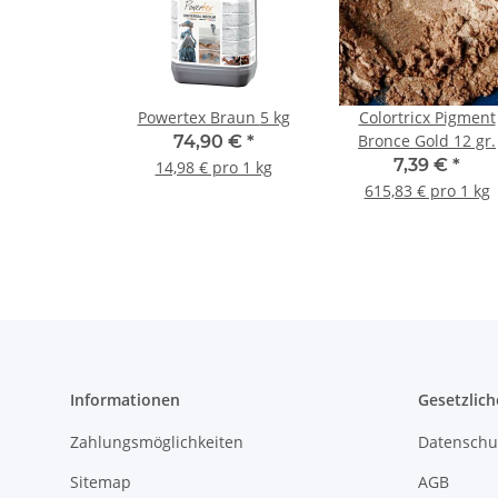
Powertex Braun 5 kg
Colortricx Pigment
Bronce Gold 12 gr.
74,90 €
*
7,39 €
*
14,98 € pro 1 kg
615,83 € pro 1 kg
Informationen
Gesetzlich
Zahlungsmöglichkeiten
Datenschu
Sitemap
AGB