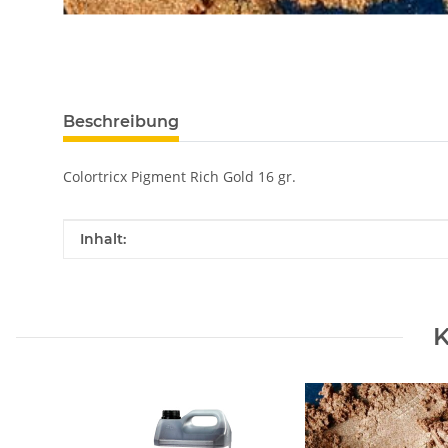
Beschreibung
Colortricx Pigment Rich Gold 16 gr.
Produkteigenschaft
Wert
Inhalt:
K