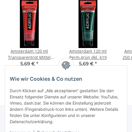
Amsterdam 120 ml
Amsterdam 120 ml
Ams
Transparentrot Mittel
Perm.grün dkl. 619
250 
317
5,69 €
*
5,69 €
*
47,42 € pro 1 l
47,42 € pro 1 l
Wie wir Cookies & Co nutzen
Durch Klicken auf „Alle akzeptieren“ gestatten Sie den
Einsatz folgender Dienste auf unserer Website: YouTube,
Vimeo, dash.bar. Sie können die Einstellung jederzeit
ändern (Fingerabdruck-Icon links unten). Weitere Details
finden Sie unter
Konfigurieren
und in unserer
Datenschutzerklärung
.
Informationen