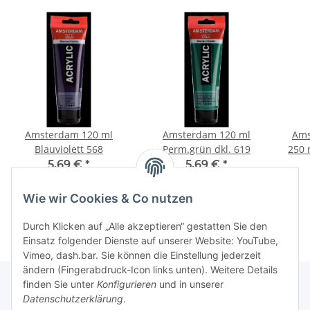
Amsterdam 120 ml
Amsterdam 120 ml
Ams
Blauviolett 568
Perm.grün dkl. 619
250 
5,69 €
*
5,69 €
*
47,42 € pro 1 l
47,42 € pro 1 l
Wie wir Cookies & Co nutzen
Durch Klicken auf „Alle akzeptieren“ gestatten Sie den
Einsatz folgender Dienste auf unserer Website: YouTube,
Vimeo, dash.bar. Sie können die Einstellung jederzeit
ändern (Fingerabdruck-Icon links unten). Weitere Details
finden Sie unter
Konfigurieren
und in unserer
Datenschutzerklärung
.