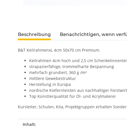
Beschreibung
Benachrichtigen, wenn verf
B&T KeilrahmenxL 4cm 50x70 cm Premium.
Keilrahmen 4cm hoch und 2,5 cm Schenkelinnenlei
strapazierfähige, trommelharte Bespannung
mehrfach grundiert, 360 g /m²
mittlere Gewebestruktur
Herstellung in Europa
nordische Kiefernleisten aus nachhaltiger Forstwir
Top Künstlerqualität für Öl- und Acrylmalerei
Kursleiter, Schulen, Kita, Projektgruppen erhalten Sonde
Produkteigenschaft
Wert
Inhalt: