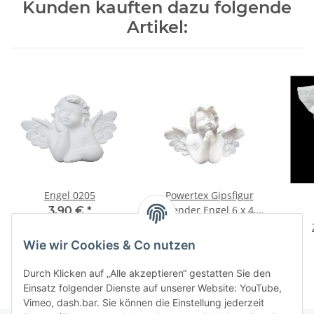
Kunden kauften dazu folgende
Artikel:
Engel 0205
Powertex Gipsfigur
betender Engel 6 x 4,5
3,90 €
*
cm (0202)
3,90 €
*
Wie wir Cookies & Co nutzen
Durch Klicken auf „Alle akzeptieren“ gestatten Sie den
Einsatz folgender Dienste auf unserer Website: YouTube,
Vimeo, dash.bar. Sie können die Einstellung jederzeit