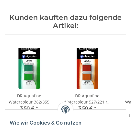
Kunden kauften dazu folgende
Artikel:
DR Aquafine
DR Aquafine
Watercolour 382/355
Watercolour 527/221 rot
Wa
Chromdioxidgrün/Blattgrün
hell/Sienna gebrannt
Indi
3,50 €
*
3,50 €
*
1,75 € pro 1 Stück
1,75 € pro 1 Stück
1
Wie wir Cookies & Co nutzen