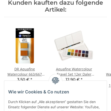
Kunden kauften dazu folgende
Artikel:
DR Aquafine
Aquafine Watercolour
Watercolour 663/667
Travel Set 12er Daler
Wa
kis
gelber Ocker/Sienna
Rowney
3,50 €
*
12,90 €
*
Natur
1,75 € pro 1 Stück
12,90 € pro 1 Stück
1
Wie wir Cookies & Co nutzen
Durch Klicken auf „Alle akzeptieren“ gestatten Sie den
Einsatz folgender Dienste auf unserer Website: YouTube,