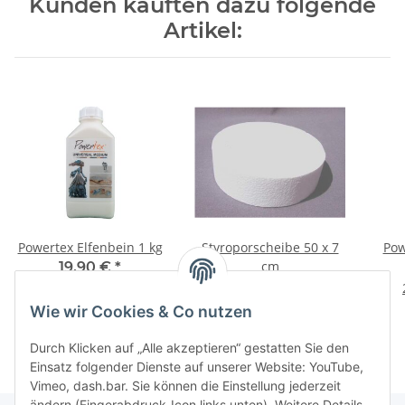
Kunden kauften dazu folgende
Artikel:
Powertex Elfenbein 1 kg
Styroporscheibe 50 x 7
Pow
cm
19,90 €
*
13,50 €
*
19,90 € pro 1 kg
Wie wir Cookies & Co nutzen
Durch Klicken auf „Alle akzeptieren“ gestatten Sie den
Einsatz folgender Dienste auf unserer Website: YouTube,
Vimeo, dash.bar. Sie können die Einstellung jederzeit
ändern (Fingerabdruck-Icon links unten). Weitere Details