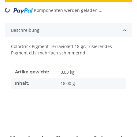
Komponenten werden geladen ...
Loading...
Beschreibung
Colortricx Pigment Terraviolett 18 gr. Irisierendes
Pigment d.h. mehrfach schimmernd
Produkteigenschaft
Wert
Artikelgewicht:
0,03
kg
Inhalt:
18,00 g