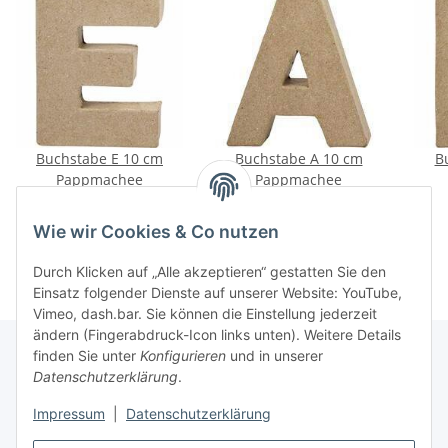
Buchstabe E 10 cm
Buchstabe A 10 cm
B
Pappmachee
Pappmachee
0,85 €
*
0,85 €
*
Wie wir Cookies & Co nutzen
Durch Klicken auf „Alle akzeptieren“ gestatten Sie den
Einsatz folgender Dienste auf unserer Website: YouTube,
Vimeo, dash.bar. Sie können die Einstellung jederzeit
ändern (Fingerabdruck-Icon links unten). Weitere Details
finden Sie unter
Konfigurieren
und in unserer
Datenschutzerklärung
.
Informationen
Impressum
|
Datenschutzerklärung