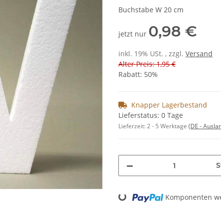
Buchstabe W 20 cm
0,98 €
jetzt nur
inkl. 19% USt. , zzgl.
Versand
Alter Preis: 1,95 €
Rabatt:
50%
Knapper Lagerbestand
Lieferstatus: 0 Tage
Lieferzeit:
2 - 5 Werktage
(DE - Ausla
S
Loading...
Komponenten wer