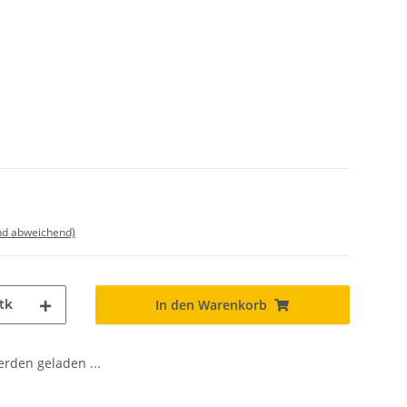
nd abweichend)
tk
In den Warenkorb
den geladen ...