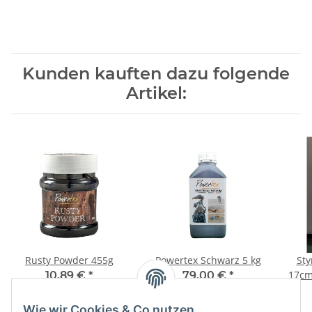
Kunden kauften dazu folgende
Artikel:
Rusty Powder 455g
Powertex Schwarz 5 kg
Sty
17cm
10,89 €
*
79,00 €
*
23,93 € pro 1 kg
15,80 € pro 1 kg
Wie wir Cookies & Co nutzen