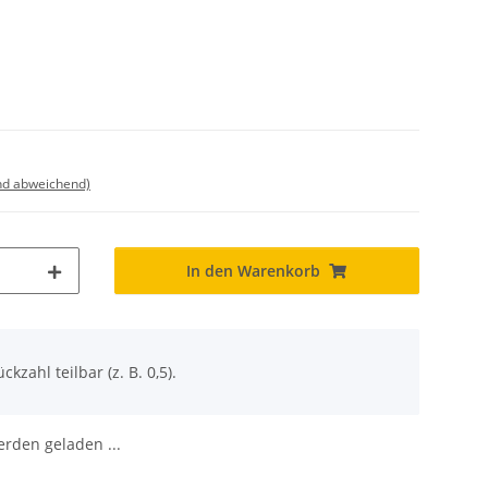
nd abweichend)
In den Warenkorb
ckzahl teilbar (z. B. 0,5).
den geladen ...