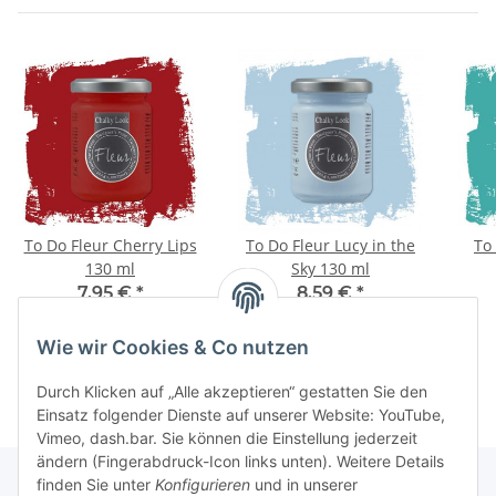
To Do Fleur Cherry Lips
To Do Fleur Lucy in the
To
130 ml
Sky 130 ml
7,95 €
*
8,59 €
*
61,15 € pro 1 l
66,08 € pro 1 l
Wie wir Cookies & Co nutzen
Durch Klicken auf „Alle akzeptieren“ gestatten Sie den
Einsatz folgender Dienste auf unserer Website: YouTube,
Vimeo, dash.bar. Sie können die Einstellung jederzeit
ändern (Fingerabdruck-Icon links unten). Weitere Details
finden Sie unter
Konfigurieren
und in unserer