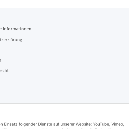
e Informationen
tzerklärung
m
recht
© Babett Gapski, Creativ Outlet
den Einsatz folgender Dienste auf unserer Website: YouTube, Vimeo,