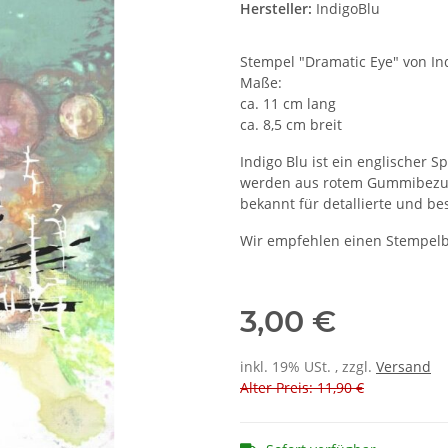
Hersteller:
IndigoBlu
Stempel "Dramatic Eye" von In
Maße:
ca. 11 cm lang
ca. 8,5 cm breit
Indigo Blu ist ein englischer S
werden aus rotem Gummibezug he
bekannt für detallierte und b
Wir empfehlen einen Stempelb
3,00 €
inkl. 19% USt. , zzgl.
Versand
Alter Preis: 11,90 €