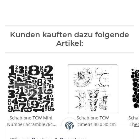
Kunden kauften dazu folgende
Artikel:
Schablone TCW Mini
Schablone TCW
Scha
Number Scramble764s
Specimens 30 x 30 cm
Theo
15 x 15 cm
7,50 €
*
9,95 €
*