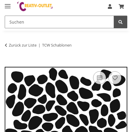
Zurück zur Liste
TCW Schablonen