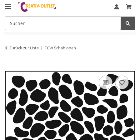
Zurück zur Liste
TCW Schablonen