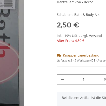
Hersteller:
viva - decor
Schablone Bath & Body A 4
2,50 €
inkl. 19% USt. , zzgl.
Versand
Alter Preis: 4,50 €
Knapper Lagerbestand
Lieferzeit:
2 - 5 Werktage
(DE - Ausla
S
x
Bei diesem Artikel ist die Stü