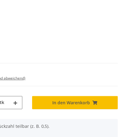
nd abweichend)
tk
In den Warenkorb
ckzahl teilbar (z. B. 0,5).