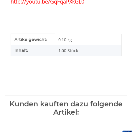
http://youtu.be/GqFqaPXkGL0
Produkteigenschaft
Wert
Artikelgewicht:
0,10
kg
Inhalt:
1,00 Stück
Kunden kauften dazu folgende
Artikel: