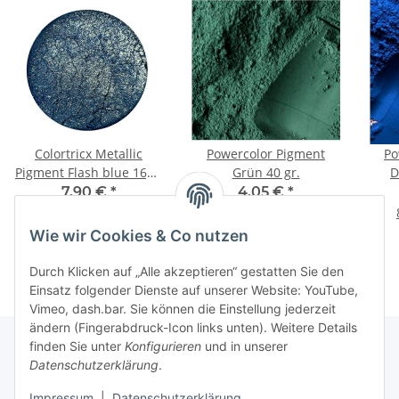
Colortricx Metallic
Powercolor Pigment
Po
Pigment Flash blue 16g /
Grün 40 gr.
D
40ml
7,90 €
*
4,05 €
*
493,75 € pro 1 kg
101,25 € pro 1 kg
Wie wir Cookies & Co nutzen
Durch Klicken auf „Alle akzeptieren“ gestatten Sie den
Einsatz folgender Dienste auf unserer Website: YouTube,
Vimeo, dash.bar. Sie können die Einstellung jederzeit
ändern (Fingerabdruck-Icon links unten). Weitere Details
finden Sie unter
Konfigurieren
und in unserer
Datenschutzerklärung
.
Informationen
Impressum
|
Datenschutzerklärung