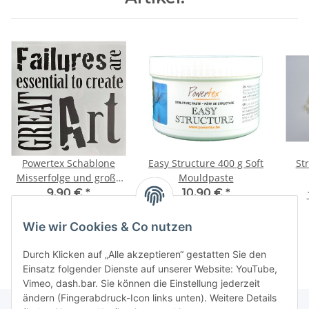
Powertex Schablone
Easy Structure 400 g Soft
St
Misserfolge und große
Mouldpaste
Kunst 30 x 30 cm
9,90 €
*
10,90 €
*
27,25 € pro 1 kg
Wie wir Cookies & Co nutzen
Durch Klicken auf „Alle akzeptieren“ gestatten Sie den
Einsatz folgender Dienste auf unserer Website: YouTube,
Vimeo, dash.bar. Sie können die Einstellung jederzeit
ändern (Fingerabdruck-Icon links unten). Weitere Details