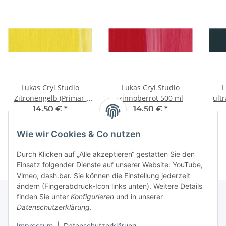
Lukas Cryl Studio
Lukas Cryl Studio
L
Zitronengelb (Primär-
zinnoberrot 500 ml
ult
Gelb) 500 ml
14,50 €
*
14,50 €
*
29,00 € pro 1 l
29,00 € pro 1 l
Wie wir Cookies & Co nutzen
Durch Klicken auf „Alle akzeptieren“ gestatten Sie den
Einsatz folgender Dienste auf unserer Website: YouTube,
Vimeo, dash.bar. Sie können die Einstellung jederzeit
ändern (Fingerabdruck-Icon links unten). Weitere Details
finden Sie unter
Konfigurieren
und in unserer
Datenschutzerklärung
.
Informationen
Impressum
|
Datenschutzerklärung