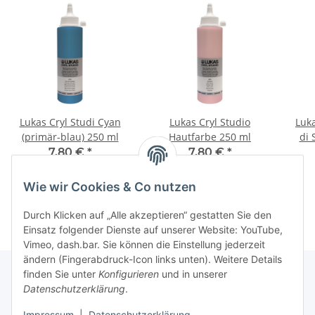
Lukas Cryl Studi Cyan
Lukas Cryl Studio
Luka
(primär-blau) 250 ml
Hautfarbe 250 ml
di 
7,80 €
*
7,80 €
*
31,20 € pro 1 l
31,20 € pro 1 l
Wie wir Cookies & Co nutzen
Durch Klicken auf „Alle akzeptieren“ gestatten Sie den
Einsatz folgender Dienste auf unserer Website: YouTube,
Vimeo, dash.bar. Sie können die Einstellung jederzeit
ändern (Fingerabdruck-Icon links unten). Weitere Details
finden Sie unter
Konfigurieren
und in unserer
Datenschutzerklärung
.
Informationen
Impressum
|
Datenschutzerklärung