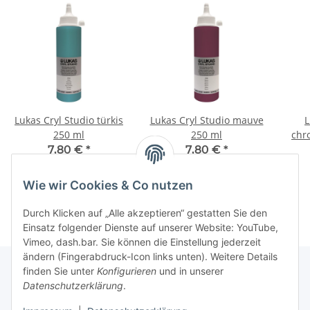
Lukas Cryl Studio türkis
Lukas Cryl Studio mauve
L
250 ml
250 ml
chr
7,80 €
*
7,80 €
*
31,20 € pro 1 l
31,20 € pro 1 l
Wie wir Cookies & Co nutzen
Durch Klicken auf „Alle akzeptieren“ gestatten Sie den
Einsatz folgender Dienste auf unserer Website: YouTube,
Vimeo, dash.bar. Sie können die Einstellung jederzeit
ändern (Fingerabdruck-Icon links unten). Weitere Details
finden Sie unter
Konfigurieren
und in unserer
Datenschutzerklärung
.
Informationen