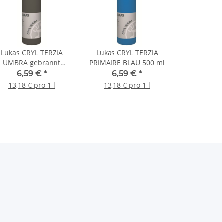
Lukas CRYL TERZIA
Lukas CRYL TERZIA
UMBRA gebrannt
PRIMAIRE BLAU 500 ml
500ml
6,59 €
*
6,59 €
*
13,18 € pro 1 l
13,18 € pro 1 l