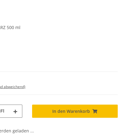
RZ 500 ml
nd abweichend)
Fl
In den Warenkorb
den geladen ...