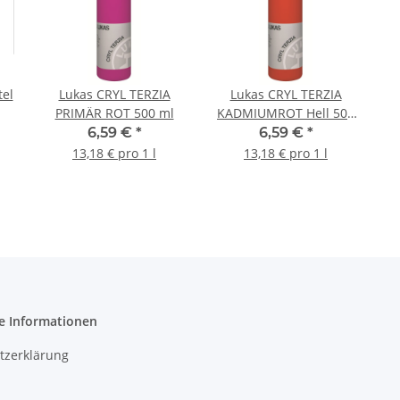
tel
Lukas CRYL TERZIA
Lukas CRYL TERZIA
PRIMÄR ROT 500 ml
KADMIUMROT Hell 500
ml
6,59 €
*
6,59 €
*
13,18 € pro 1 l
13,18 € pro 1 l
e Informationen
tzerklärung