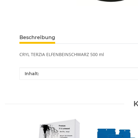
Beschreibung
CRYL TERZIA ELFENBEINSCHWARZ 500 ml
Produkteigenschaft
Wert
Inhalt:
K