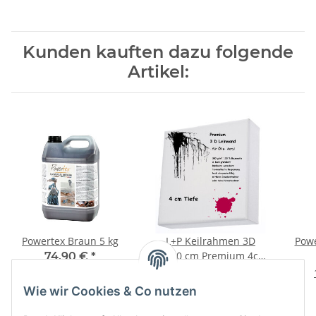
Kunden kauften dazu folgende
Artikel:
Powertex Braun 5 kg
L+P Keilrahmen 3D
Powe
40x60 cm Premium 4cm
74,90 €
*
360g
14,50 €
*
14,98 € pro 1 kg
Wie wir Cookies & Co nutzen