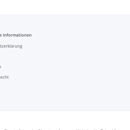
e Informationen
tzerklärung
m
recht
© Babett Gapski, Creativ Outlet