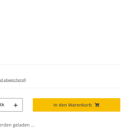
nd abweichend)
tk
In den Warenkorb
den geladen ...