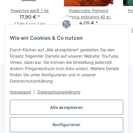
Powertex weiß 1 kg
Powercolor Pigment
Po
Sienna gebrannt 40 gr.
17,90 €
*
4,05 €
*
17,90 € pro 1 kg
101,25 € pro 1 kg
1
Wie wir Cookies & Co nutzen
Durch Klicken auf „Alle akzeptieren“ gestatten Sie den
Einsatz folgender Dienste auf unserer Website: YouTube,
Vimeo, dash.bar. Sie können die Einstellung jederzeit
ändern (Fingerabdruck-Icon links unten). Weitere Details
finden Sie unter
Konfigurieren
und in unserer
Datenschutzerklärung
.
Informationen
Impressum
|
Datenschutzerklärung
Gesetzliche Informationen
Alle akzeptieren
Konfigurieren
Vertrag widerrufen