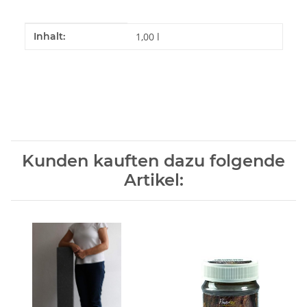
Produkteigenschaft
Wert
Inhalt:
1,00 l
Kunden kauften dazu folgende
Artikel: