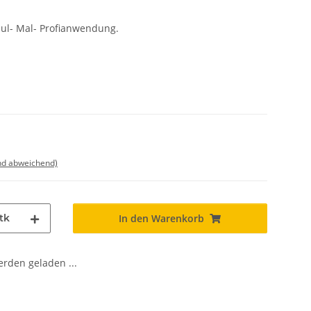
ul- Mal- Profianwendung.
nd abweichend)
tk
In den Warenkorb
den geladen ...