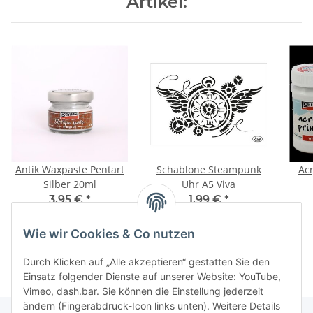
Artikel:
Antik Waxpaste Pentart
Schablone Steampunk
Acr
Silber 20ml
Uhr A5 Viva
3,95 €
*
1,99 €
*
197,50 € pro 1 l
1,99 € pro Stk
Wie wir Cookies & Co nutzen
Durch Klicken auf „Alle akzeptieren“ gestatten Sie den
Einsatz folgender Dienste auf unserer Website: YouTube,
Vimeo, dash.bar. Sie können die Einstellung jederzeit
ändern (Fingerabdruck-Icon links unten). Weitere Details