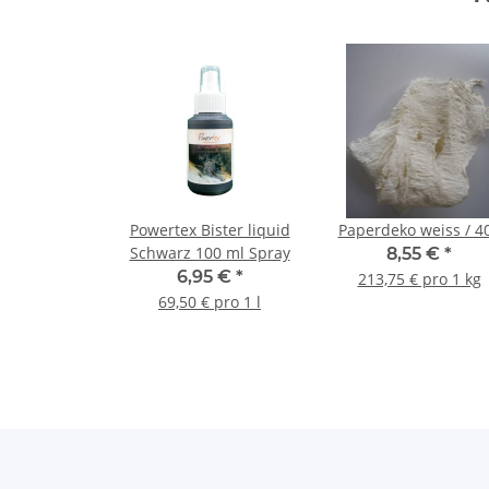
Powertex Bister liquid
Paperdeko weiss / 4
Schwarz 100 ml Spray
8,55 €
*
6,95 €
*
213,75 € pro 1 kg
69,50 € pro 1 l