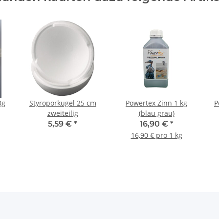
0g
Styroporkugel 25 cm
Powertex Zinn 1 kg
P
zweiteilig
(blau grau)
5,59 €
*
16,90 €
*
16,90 € pro 1 kg