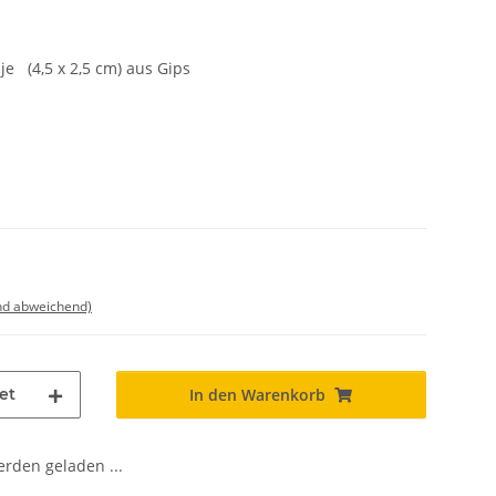
je (4,5 x 2,5 cm) aus Gips
nd abweichend)
et
In den Warenkorb
den geladen ...