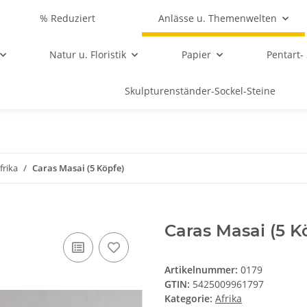
% Reduziert
Anlässe u. Themenwelten
Natur u. Floristik
Papier
Pentart-
Skulpturenständer-Sockel-Steine
frika
Caras Masai (5 Köpfe)
Caras Masai (5 K
Artikelnummer:
0179
GTIN:
5425009961797
Kategorie:
Afrika