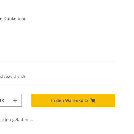
ne Dunkelblau
nd abweichend)
tk
In den Warenkorb
den geladen ...