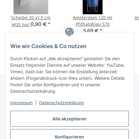
Scheibe 20 x1,5 cm
Amsterdam 120 ml
A
Phthaloblau 570
jetzt nur
0,90 €
*
5,69 €
*
47,42 € pro 1 l
Wie wir Cookies & Co nutzen
Durch Klicken auf „Alle akzeptieren“ gestatten Sie den
Einsatz folgender Dienste auf unserer Website: YouTube,
Vimeo, dash.bar. Sie können die Einstellung jederzeit
ändern (Fingerabdruck-Icon links unten). Weitere Details
finden Sie unter
Konfigurieren
und in unserer
Datenschutzerklärung
.
Informationen
Impressum
|
Datenschutzerklärung
Gesetzliche Informationen
Alle akzeptieren
Konfigurieren